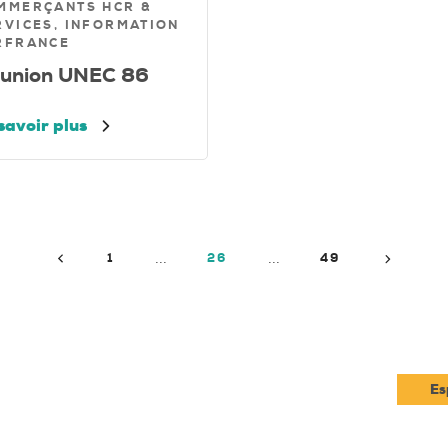
MMERÇANTS HCR &
RVICES, INFORMATION
RFRANCE
union UNEC 86
savoir plus
Précédent
Suivant
1
26
49
Es