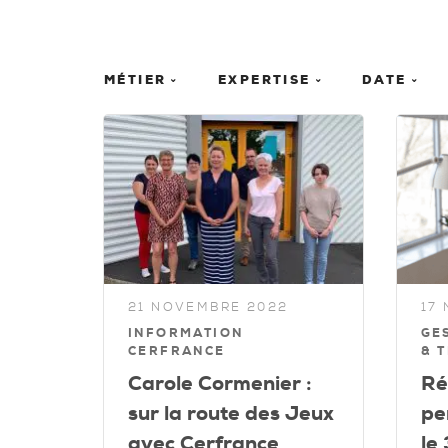
MÉTIER
EXPERTISE
DATE
21 NOVEMBRE 2022
17
INFORMATION
GE
CERFRANCE
& 
Carole Cormenier :
Ré
sur la route des Jeux
pe
avec Cerfrance
le