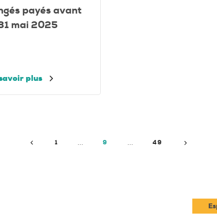
ngés payés avant
 31 mai 2025
savoir plus
Précédent
Suivant
1
9
49
Es