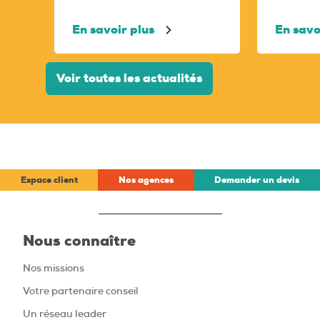
En savoir plus
En savo
Voir toutes les actualités
Espace client
Nos agences
Demander un devis
Nous connaître
Nos missions
Votre partenaire conseil
Un réseau leader