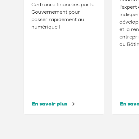
Cerfrance financées par le
l'exper
Gouvernement pour
indispe
passer rapidement au
dévelop
numérique !
et la ren
entrepri
du Bâti
En savoir plus
En savo