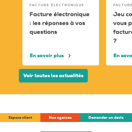
FACTURE ÉLECTRONIQUE
FACTUR
Facture électronique
Jeu co
: les réponses à vos
vous p
questions
factur
?
En savoir plus
En savo
Voir toutes les actualités
Espace client
Nos agences
Demander un devis