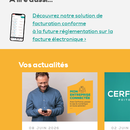
Découvrez notre solution de
facturation conforme
à la future réglementation sur la
facture électronique >
Vos actualités
08 JUIN 2026
02 JUIN