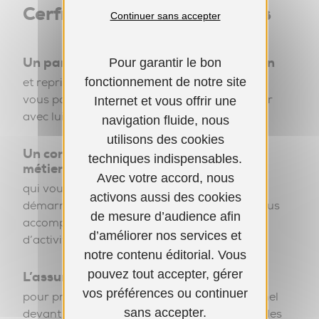
Cerfrance Poitou-Charentes
Continuer sans accepter
Un partenaire conseil expert en création
Pour garantir le bon
fonctionnement de notre site
et reprise de commerce et proactif sur lequel
vous pouvez confronter votre projet et définir
Internet et vous offrir une
avec lui vos objectifs de réussite.
navigation fluide, nous
utilisons des cookies
Un conseiller dédié spécialisé dans les
techniques indispensables.
métiers HCR commerce & Service
Avec votre accord, nous
qui vous suit dans cette première phase de
activons aussi des cookies
démarrage de votre activité et qui pourra vous
de mesure d’audience afin
accompagner en phase de développement
d’améliorer nos services et
d’activité.
notre contenu éditorial. Vous
pouvez tout accepter, gérer
L’assurance d’un projet structuré
vos préférences ou continuer
pour présenter sereinement votre prévisionnel
sans accepter.
devant des organismes bancaires et obtenir les