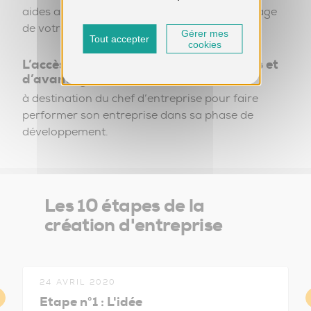
aides au financement nécessaire au démarrage
de votre activité.
Gérer mes
Tout accepter
cookies
L’accès à une offre complète de services et
d’avantages
à destination du chef d’entreprise pour faire
performer son entreprise dans sa phase de
développement.
Les 10 étapes de la
création d'entreprise
24 AVRIL 2020
Etape n°1 : L'idée