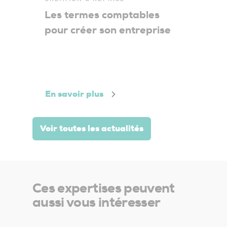
Les termes comptables
C
pour créer son entreprise
v
p
En savoir plus
E
Voir toutes les actualités
Ces expertises peuvent
aussi vous intéresser