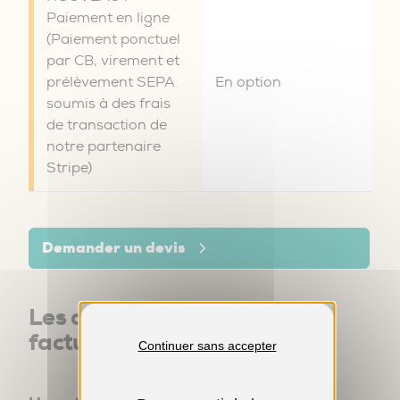
Paiement en ligne
(Paiement ponctuel
par CB, virement et
prélèvement SEPA
En option
soumis à des frais
de transaction de
notre partenaire
Stripe)
Demander un devis
Les avantages du devis
facturier pro eXpert
Continuer sans accepter