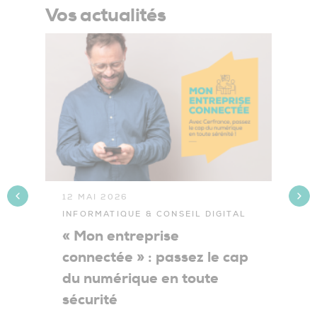
Vos actualités
12 MAI 2026
2
INFORMATIQUE & CONSEIL DIGITAL
I
« Mon entreprise
C
connectée » : passez le cap
p
du numérique en toute
sécurité