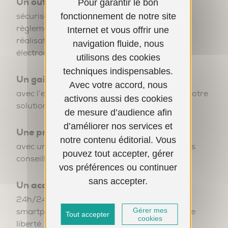
Un outil simple,
Pour garantir le bon
sécurisé qui anticipe les obligations
fonctionnement de notre site
règlementaires dès juillet 2024 pour la
Internet et vous offrir une
réalisation de vos factures sous format
navigation fluide, nous
électronique.
utilisons des cookies
techniques indispensables.
Un gain de temps,
Avec votre accord, nous
avec l’export des écritures comptables vers votre
activons aussi des cookies
solution comptable.
de mesure d’audience afin
d’améliorer nos services et
Une prise en main de l’outil,
notre contenu éditorial. Vous
avec une assistance annuelle assurée par nos
pouvez tout accepter, gérer
conseillers informatiques Cerfrance
vos préférences ou continuer
sans accepter.
Un accès 24h/24,
24h/24 depuis vos ordinateur, tablette et
smartphone via une appli dédiée pour plus de
Gérer mes
Tout accepter
cookies
liberté.