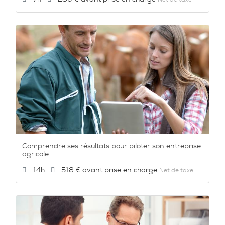
Comprendre ses résultats pour piloter son entreprise
agricole
Durée :
Prix :
14h
518 €
Net de taxe