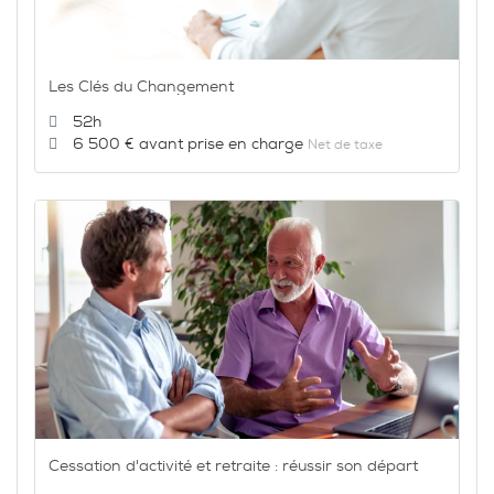
Les Clés du Changement
Durée :
52h
Prix :
6 500 €
Net de taxe
Cessation d'activité et retraite : réussir son départ