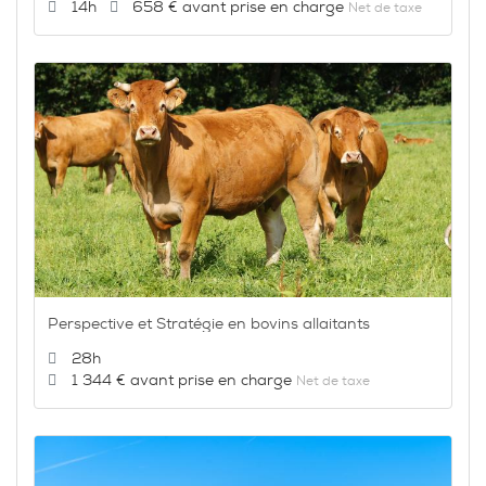
Durée :
Prix :
14h
658 €
Net de taxe
Perspective et Stratégie en bovins allaitants
Durée :
28h
Prix :
1 344 €
Net de taxe