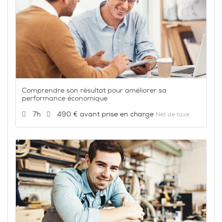
Comprendre son résultat pour améliorer sa
performance économique
Durée :
Prix :
7h
490 €
Net de taxe