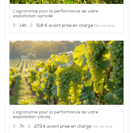
L'agronomie pour la performance de votre
exploitation agricole
Durée :
Prix :
14h
518 €
Net de taxe
L’agronomie pour la performance de votre
exploitation viticole
Durée :
Prix :
7h
273 €
Net de taxe