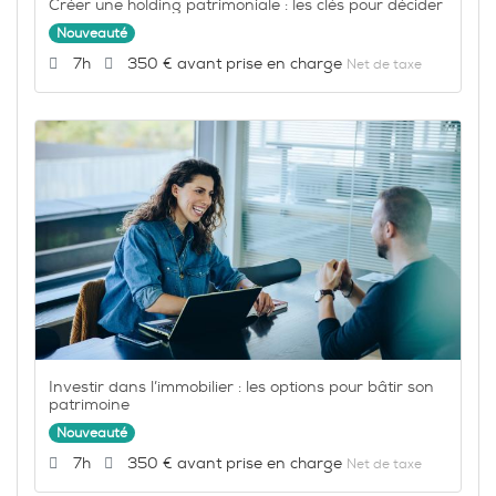
Créer une holding patrimoniale : les clés pour décider
Nouveauté
Durée :
Prix :
7h
350 €
Net de taxe
Investir dans l’immobilier : les options pour bâtir son
patrimoine
Nouveauté
Durée :
Prix :
7h
350 €
Net de taxe