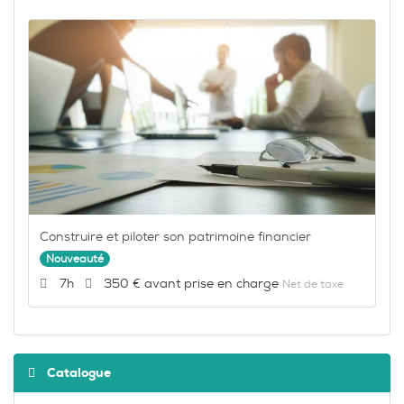
Construire et piloter son patrimoine financier
Nouveauté
Durée :
Prix :
7h
350 €
Net de taxe
Catalogue