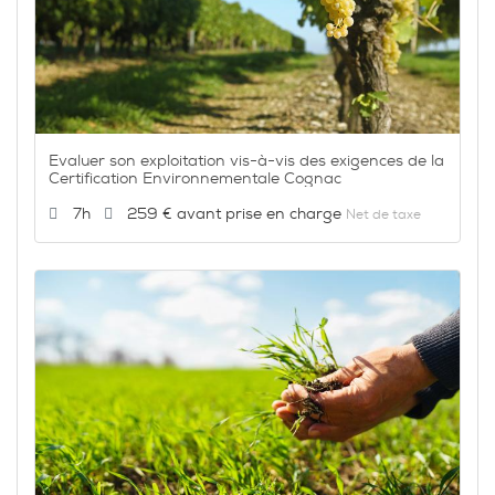
Evaluer son exploitation vis-à-vis des exigences de la
Certification Environnementale Cognac
Durée :
Prix :
7h
259 €
Net de taxe