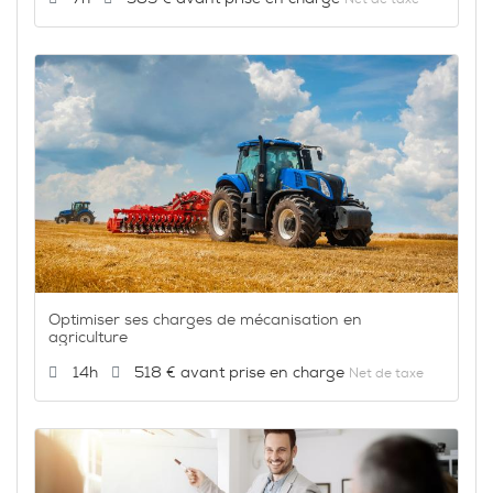
Optimiser ses charges de mécanisation en
agriculture
Durée :
Prix :
14h
518 €
Net de taxe