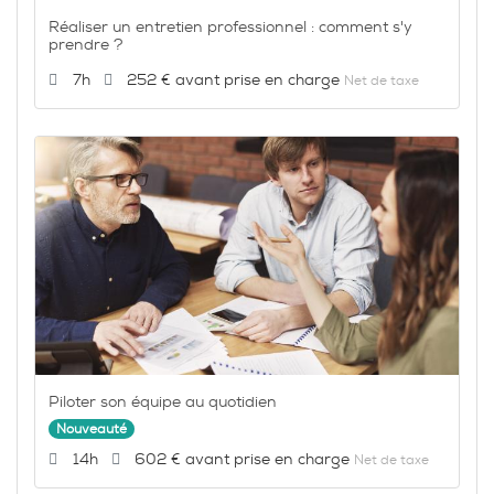
Réaliser un entretien professionnel : comment s'y
prendre ?
Durée :
Prix :
7h
252 €
Net de taxe
Piloter son équipe au quotidien
Nouveauté
Durée :
Prix :
14h
602 €
Net de taxe