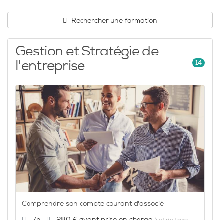
Rechercher une formation
Catalogue
Gestion et Stratégie de
l'entreprise
14
Comprendre son compte courant d'associé
Durée :
Prix :
7h
280 €
Net de taxe