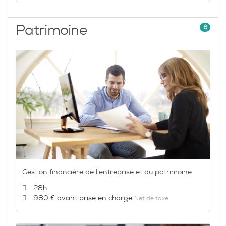
Patrimoine
6
Gestion financière de l'entreprise et du patrimoine
Durée :
28h
Prix :
980 €
Net de taxe