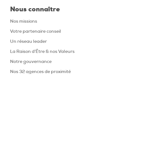
Nous connaître
Nos missions
Votre partenaire conseil
Un réseau leader
La Raison d’Être & nos Valeurs
Notre gouvernance
Nos 32 agences de proximité
Vos bénéfices avec Cerfrance
Nos chiffres clés
Vos actualités
Nous contacter
Rejoignez notre équipe
Espace recrutement