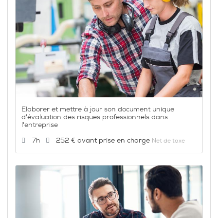
Elaborer et mettre à jour son document unique
d'évaluation des risques professionnels dans
l'entreprise
Durée :
Prix :
7h
252 €
Net de taxe