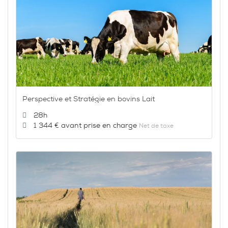
Perspective et Stratégie en bovins Lait
Durée :
28h
Prix :
1 344 €
Net de taxe