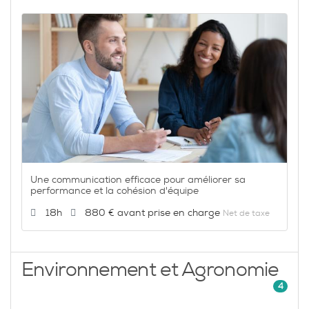
Une communication efficace pour améliorer sa
performance et la cohésion d'équipe
Durée :
Prix :
18h
880 €
Net de taxe
Environnement et Agronomie
4