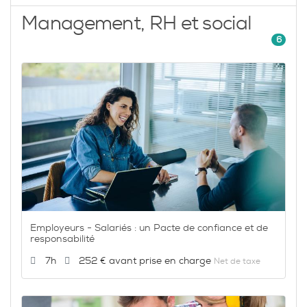
Management, RH et social
6
Employeurs - Salariés : un Pacte de confiance et de
responsabilité
Durée :
Prix :
7h
252 €
Net de taxe