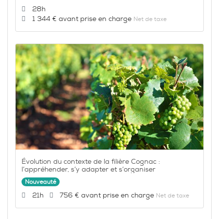
Durée :
28h
Prix :
1 344 €
Net de taxe
Évolution du contexte de la filière Cognac :
l’appréhender, s’y adapter et s’organiser
Nouveauté
Durée :
Prix :
21h
756 €
Net de taxe