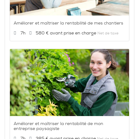
Améliorer et maîtriser la rentabilité de mes chantiers
Durée :
Prix :
7h
580 €
Net de taxe
Améliorer et maîtriser la rentabilité de mon
entreprise paysagiste
Durée :
Prix :
7h
385 €
Net de taxe