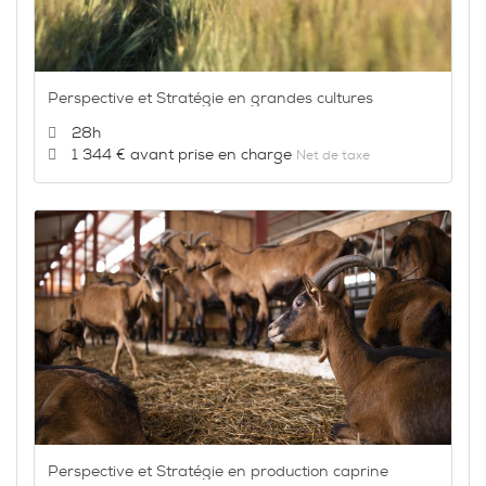
Perspective et Stratégie en grandes cultures
Durée :
28h
Prix :
1 344 €
Net de taxe
Perspective et Stratégie en production caprine