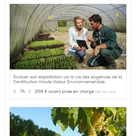
Evaluer son exploitation vis-à-vis des exigences de la
Certification Haute Valeur Environnementale
Durée :
Prix :
7h
259 €
Net de taxe