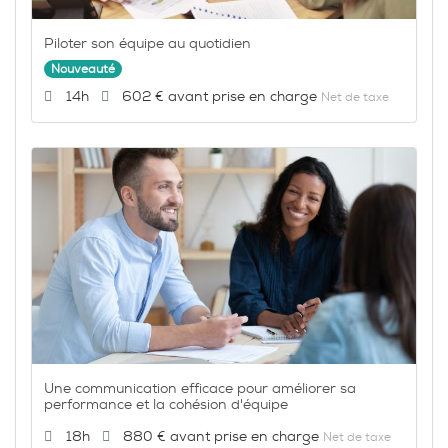
Piloter son équipe au quotidien
Nouveauté
Durée :
Prix :
14h
602 €
Net de taxe
Une communication efficace pour améliorer sa
performance et la cohésion d'équipe
Durée :
Prix :
18h
880 €
Net de taxe