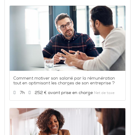
Comment motiver son salarié par la rémunération
tout en optimisant les charges de son entreprise ?
Durée :
Prix :
7h
252 €
Net de taxe