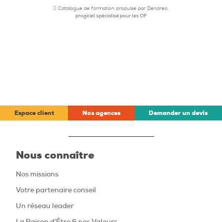
Catalogue de formation propulsé par Dendreo,
progiciel spécialisé pour les OF
Espace client
Nos agences
Demander un devis
Nous connaître
Nos missions
Votre partenaire conseil
Un réseau leader
La Raison d’Être & nos Valeurs