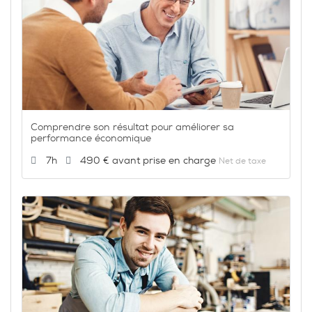
Comprendre son résultat pour améliorer sa
performance économique
Durée :
Prix :
7h
490 €
Net de taxe