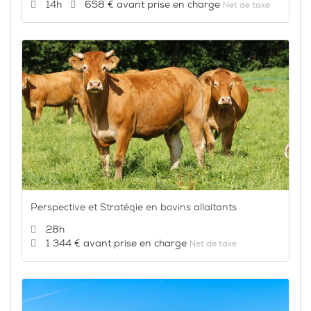
Durée :
Prix :
14h
658 €
Net de taxe
Perspective et Stratégie en bovins allaitants
Durée :
28h
Prix :
1 344 €
Net de taxe