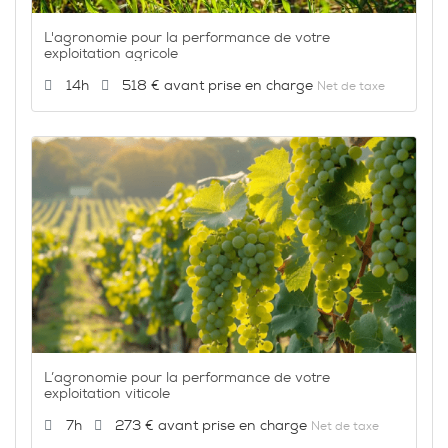
L'agronomie pour la performance de votre
exploitation agricole
Durée :
Prix :
14h
518 €
Net de taxe
L’agronomie pour la performance de votre
exploitation viticole
Durée :
Prix :
7h
273 €
Net de taxe