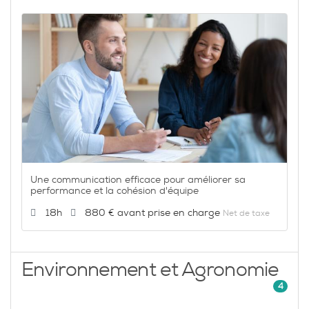
Une communication efficace pour améliorer sa
performance et la cohésion d'équipe
Durée :
Prix :
18h
880 €
Net de taxe
Environnement et Agronomie
4