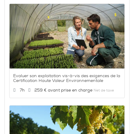
Evaluer son exploitation vis-à-vis des exigences de la
Certification Haute Valeur Environnementale
Durée :
Prix :
7h
259 €
Net de taxe