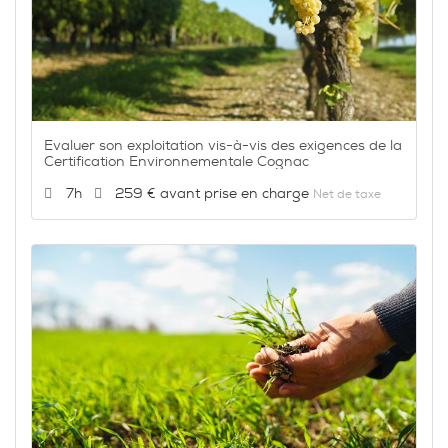
Evaluer son exploitation vis-à-vis des exigences de la
Certification Environnementale Cognac
Durée :
Prix :
7h
259 €
Net de taxe