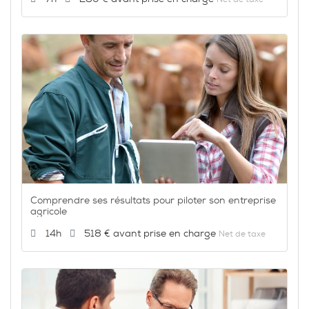
Comprendre ses résultats pour piloter son entreprise
agricole
Durée :
Prix :
14h
518 €
Net de taxe