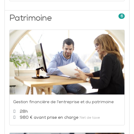
Patrimoine
6
Gestion financière de l'entreprise et du patrimoine
Durée :
28h
Prix :
980 €
Net de taxe