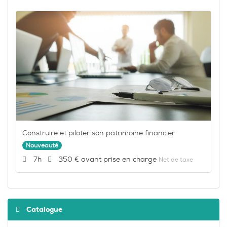
Construire et piloter son patrimoine financier
Nouveauté
Durée :
Prix :
7h
350 €
Net de taxe
Catalogue