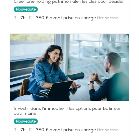
Créer une holding patrimoniale : les clés pour décider
Nouveauté
Durée :
Prix :
7h
350 €
Net de taxe
Investir dans l’immobilier : les options pour bâtir son
patrimoine
Nouveauté
Durée :
Prix :
7h
350 €
Net de taxe