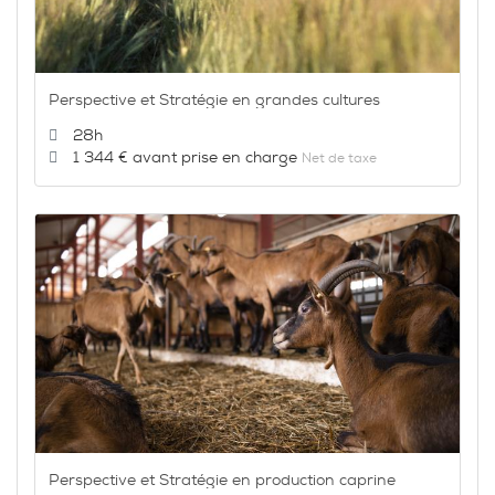
Perspective et Stratégie en grandes cultures
Durée :
28h
Prix :
1 344 €
Net de taxe
Perspective et Stratégie en production caprine