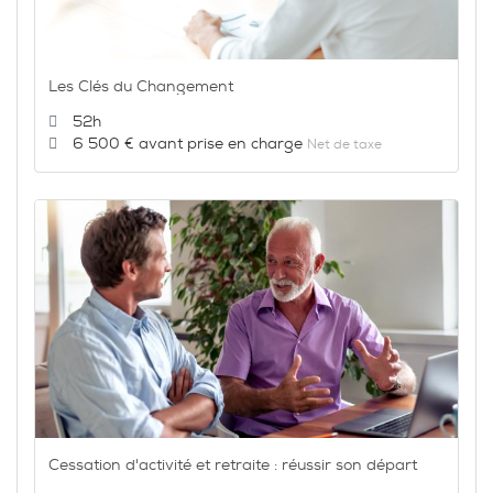
Les Clés du Changement
Durée :
52h
Prix :
6 500 €
Net de taxe
Cessation d'activité et retraite : réussir son départ