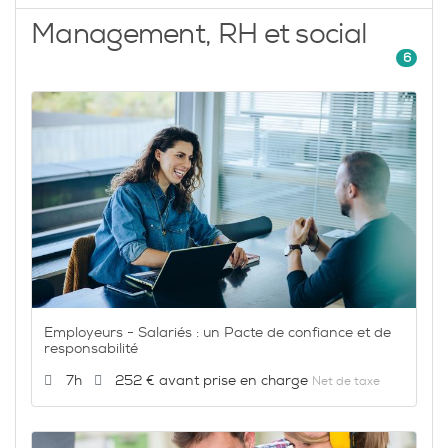
Management, RH et social
6
Employeurs - Salariés : un Pacte de confiance et de
responsabilité
Durée :
Prix :
7h
252 €
Net de taxe