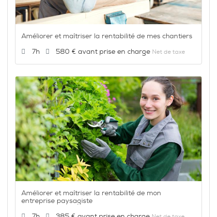
Améliorer et maîtriser la rentabilité de mes chantiers
Durée :
Prix :
7h
580 €
Net de taxe
Améliorer et maîtriser la rentabilité de mon
entreprise paysagiste
Durée :
Prix :
7h
385 €
Net de taxe