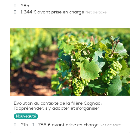
Durée :
28h
Prix :
1 344 €
Net de taxe
Évolution du contexte de la filière Cognac :
l’appréhender, s’y adapter et s’organiser
Nouveauté
Durée :
Prix :
21h
756 €
Net de taxe