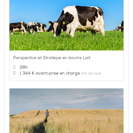
Perspective et Stratégie en bovins Lait
Durée :
28h
Prix :
1 344 €
Net de taxe