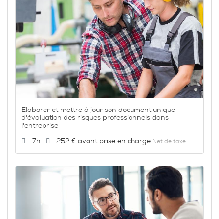
Elaborer et mettre à jour son document unique
d'évaluation des risques professionnels dans
l'entreprise
Durée :
Prix :
7h
252 €
Net de taxe