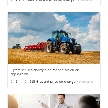
Optimiser ses charges de mécanisation en
agriculture
Durée :
Prix :
14h
518 €
Net de taxe