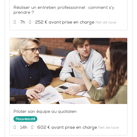
Réaliser un entretien professionnel : comment s'y
prendre ?
Durée :
Prix :
7h
252 €
Net de taxe
Piloter son équipe au quotidien
Nouveauté
Durée :
Prix :
14h
602 €
Net de taxe