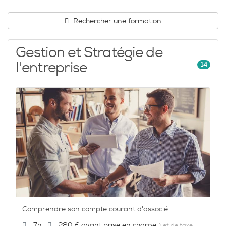
Rechercher une formation
Catalogue
Gestion et Stratégie de
l'entreprise
14
Comprendre son compte courant d'associé
Durée :
Prix :
7h
280 €
Net de taxe