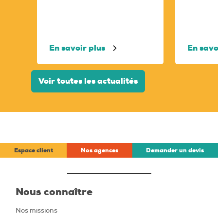
En savoir plus
En savo
Voir toutes les actualités
Espace client
Nos agences
Demander un devis
Nous connaître
Nos missions