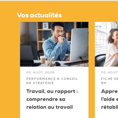
Vos actualités
05 AOÛT 2026
05 AOÛT
PERFORMANCE & CONSEIL
FICHE D
EN STRATÉGIE
RH
Travail, au rapport :
Appren
comprendre sa
l’aide
relation au travail
rétabl