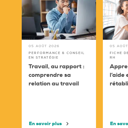
05 AOÛT 2026
05 AOÛT
PERFORMANCE & CONSEIL
FICHE D
EN STRATÉGIE
RH
Travail, au rapport :
Appren
comprendre sa
l’aide
relation au travail
rétabl
En savoir plus
En savo