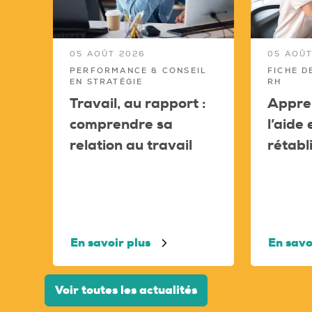
05 AOÛT 2026
05 AOÛT
PERFORMANCE & CONSEIL
FICHE D
EN STRATÉGIE
RH
Travail, au rapport :
Appren
comprendre sa
l’aide
relation au travail
rétabl
En savoir plus
En savo
Voir toutes les actualités