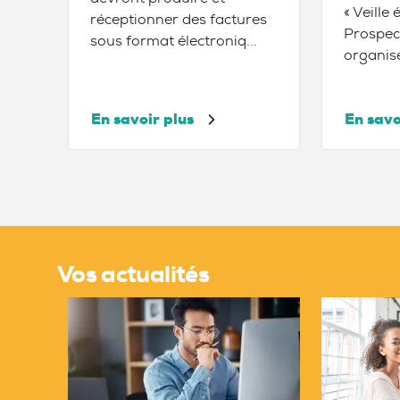
« Veille
réceptionner des factures
Prospec
sous format électroniq...
organise
En savoir plus
En savo
Vos actualités