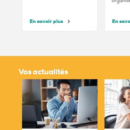
organise
En savoir plus
En savo
Vos actualités