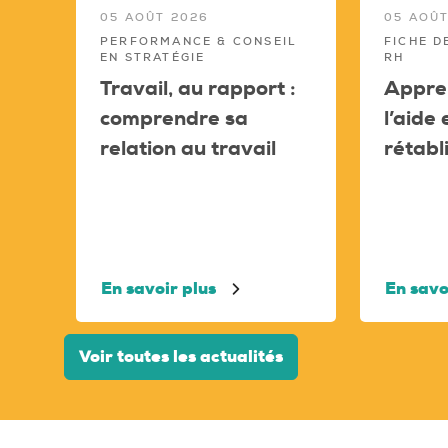
05 AOÛT 2026
05 AOÛT
PERFORMANCE & CONSEIL
FICHE D
EN STRATÉGIE
RH
Travail, au rapport :
Appren
comprendre sa
l’aide
relation au travail
rétabl
En savoir plus
En savo
Voir toutes les actualités