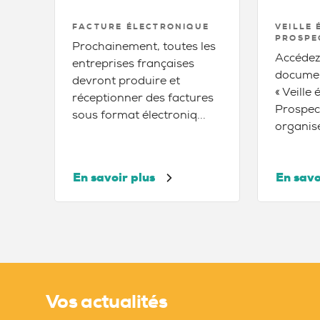
FACTURE ÉLECTRONIQUE
VEILLE
PROSPE
Prochainement, toutes les
Accédez
entreprises françaises
document
devront produire et
« Veille
réceptionner des factures
Prospec
sous format électroniq...
organise
En savoir plus
En savo
Vos actualités