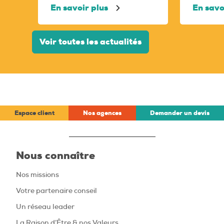
En savoir plus
En savo
Voir toutes les actualités
Espace client
Nos agences
Demander un devis
Nous connaître
Nos missions
Votre partenaire conseil
Un réseau leader
La Raison d’Être & nos Valeurs