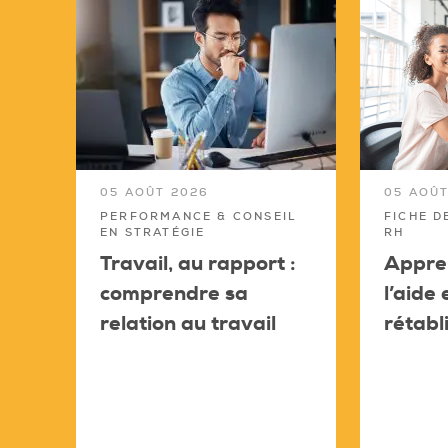
05 AOÛT 2026
05 AOÛT
PERFORMANCE & CONSEIL
FICHE D
EN STRATÉGIE
RH
Travail, au rapport :
Appren
comprendre sa
l’aide
relation au travail
rétabl