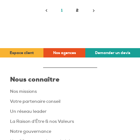
Précédent
Suivant
1
2
Espace client
Nos agences
Demander un devis
Nous connaître
Nos missions
Votre partenaire conseil
Un réseau leader
La Raison d’Être & nos Valeurs
Notre gouvernance