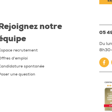
Es
Rejoignez notre
05 49
équipe
Du lun
8h30-
Espace recrutement
Offres d'emploi
Fac
Candidature spontanée
Poser une question