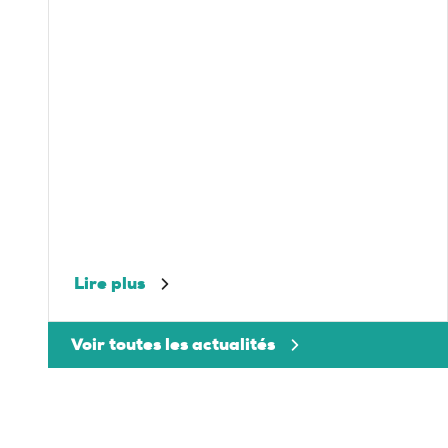
Lire plus
Voir toutes les actualités
pace client
Nos agences
Demander un devis