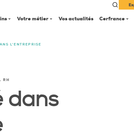
Es
ins
Votre métier
Vos actualités
Cerfrance
ANS L'ENTREPRISE
L RH
é dans
e