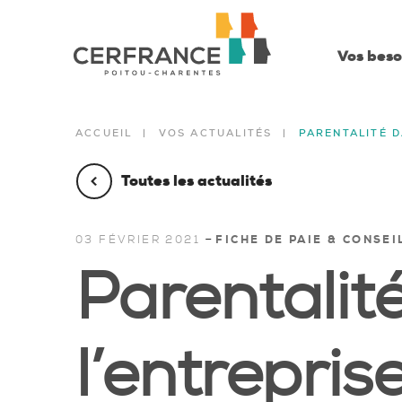
Vos beso
ACCUEIL
VOS ACTUALITÉS
PARENTALITÉ D
Toutes les actualités
-
03 FÉVRIER 2021
FICHE DE PAIE & CONSEI
Parentalit
l’entrepris