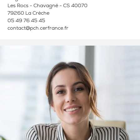
Adresse
Les Rocs - Chavagné - CS 40070
79260 La Crèche
Téléphone
05 49 76 45 45
Email:
contact@pch.cerfrance.fr