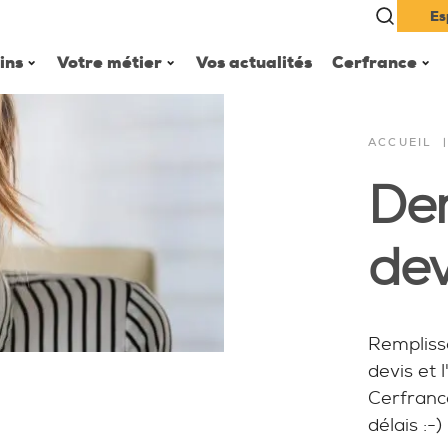
Es
ins
Votre métier
Vos actualités
Cerfrance
ACCUEIL
es
De
dev
Rempliss
devis et 
Cerfranc
délais :-)