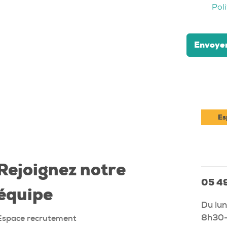
Poli
Envoye
Es
Rejoignez notre
05 49
équipe
Du lun
8h30-
Espace recrutement