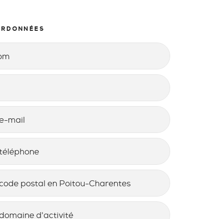
ORDONNÉES
NE
*
*
al en Poitou-Charentes
D'ACTIVITÉ
*