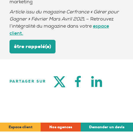
marketing
Article issu du magazine Cerfrance « Gérer pour
Gagner » Février Mars Avril 202
1 – Retrouvez
l’intégralité du magazine dans votre
espace
client.
être rappelé(e)
TWITTER
FACEBOOK
LINKEDIN
PARTAGER SUR
Espace client
Nos agences
Demander un devis