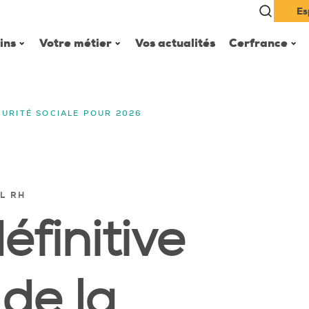
Es
ins
Votre métier
Vos actualités
Cerfrance
CURITÉ SOCIALE POUR 2026
IL RH
éfinitive
de la