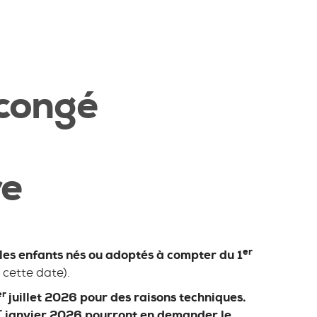
 congé
re
er
les enfants nés ou adoptés à compter du 1
 cette date).
er
juillet 2026 pour des raisons techniques.
r
janvier 2026 pourront en demander le